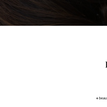
🔹beaut