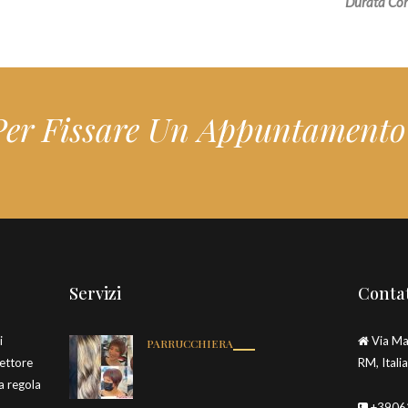
Durata Cor
Per Fissare Un Appuntamento
Servizi
Contat
i
Via Ma
PARRUCCHIERA
settore
RM, Italia
 a regola
+3906