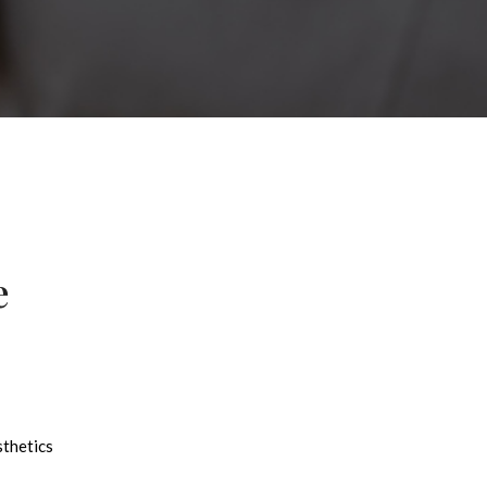
e
sthetics