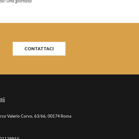
so: Una giornata
CONTATTACI
ti
rco Valerio Corvo, 63/66, 00174 Roma
21129915