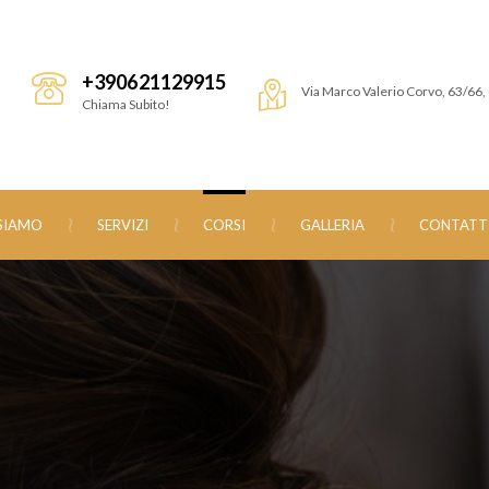
+390621129915
Via Marco Valerio Corvo, 63/66
Chiama Subito!
 SIAMO
SERVIZI
CORSI
GALLERIA
CONTATT